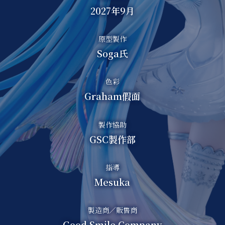
2027年9月
原型製作
Soga氏
色彩
Graham假面
製作協助
GSC製作部
指導
Mesuka
製造商／販售商
Good Smile Company