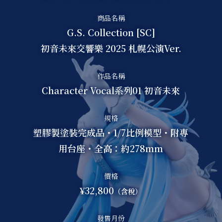
商品名稱
G.S. Collection [SC]
初音未來交響樂 2025 札幌公演Ver.
作品名稱
Character Vocal系列01 初音未來
規格
塑膠製塗裝完成品・1/7比例模型・附專
用台座・全高：約278mm
價格
¥32,800
（含稅）
發售月份