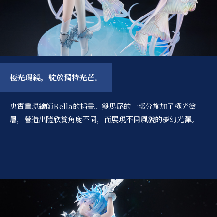
極光環繞，綻放獨特光芒。
忠實重現繪師Rella的插畫。雙馬尾的一部分施加了極光塗
層，營造出隨欣賞角度不同，而展現不同風貌的夢幻光澤。