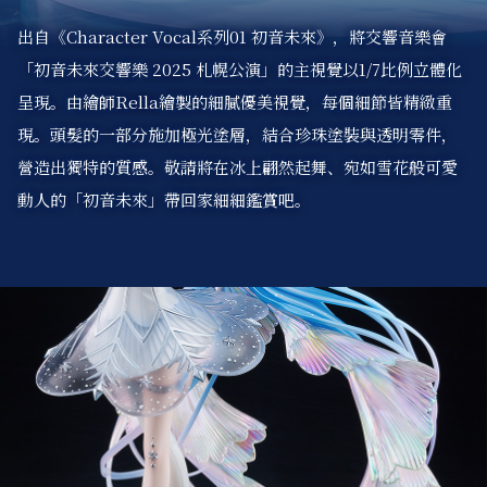
出自《Character Vocal系列01 初音未來》，將交響音樂會
「初音未來交響樂 2025 札幌公演」的主視覺以1/7比例立體化
呈現。
由繪師Rella繪製的細膩優美視覺，每個細節皆精緻重
現。
頭髮的一部分施加極光塗層，結合珍珠塗裝與透明零件，
營造出獨特的質感。
敬請將在冰上翩然起舞、宛如雪花般可愛
動人的「初音未來」帶回家細細鑑賞吧。