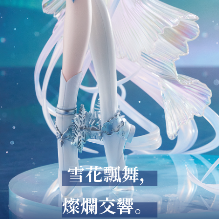
雪花飄舞，
燦爛交響。