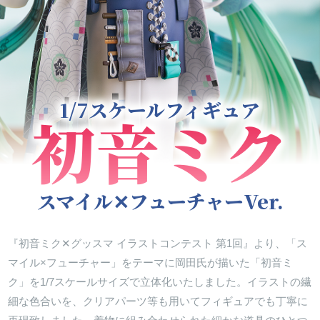
1/7スケールフィギュア
初音ミク
スマイル✕フューチャーVer.
『初音ミク✕グッスマ イラストコンテスト 第1回』より、「ス
マイル×フューチャー」をテーマに岡田氏が描いた「初音ミ
ク」を1/7スケールサイズで立体化いたしました。イラストの繊
細な色合いを、クリアパーツ等も用いてフィギュアでも丁寧に