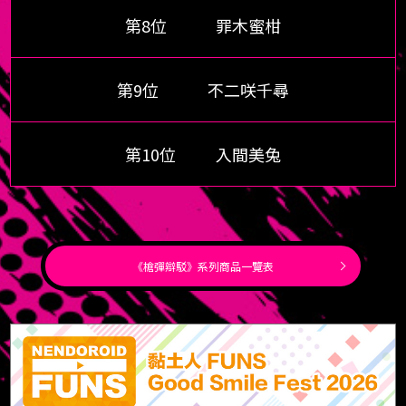
第8位
罪木蜜柑
第9位
不二咲千尋
第10位
入間美兔
《槍彈辯駁》系列商品一覽表